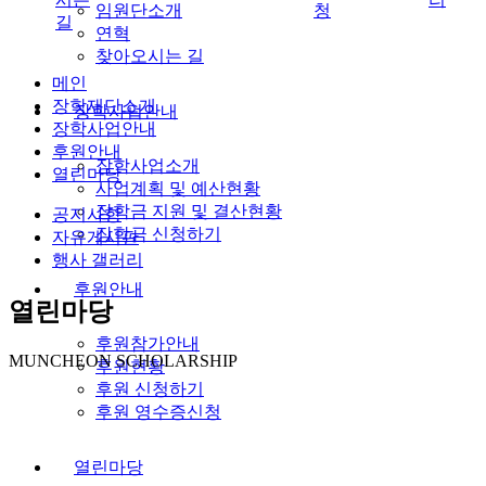
임원단소개
청
길
연혁
찾아오시는 길
메인
장학재단소개
장학사업안내
장학사업안내
후원안내
장학사업소개
열린마당
사업계획 및 예산현황
장학금 지원 및 결산현황
공지사항
장학금 신청하기
자유게시판
행사 갤러리
후원안내
열린마당
후원참가안내
MUNCHEON SCHOLARSHIP
후원현황
후원 신청하기
후원 영수증신청
열린마당