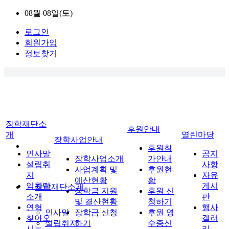
08월 08일(토)
로그인
회원가입
정보찾기
장학재단소
후원안내
개
열린마당
장학사업안내
후원참
인사말
공지
장학사업소개
가안내
설립취
사항
사업계획 및
후원현
지
자유
예산현황
황
임원단
게시
장학재단소개
장학금 지원
후원 신
소개
판
및 결산현황
청하기
연혁
행사
인사말
장학금 신청
후원 영
찾아오
갤러
설립취지
하기
수증신
시는
리